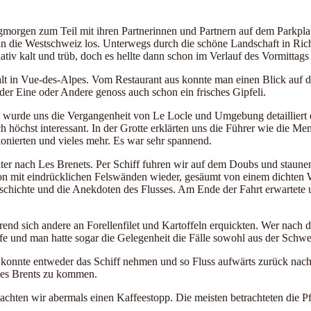
rgen zum Teil mit ihren Partnerinnen und Partnern auf dem Parkplatz
in die Westschweiz los. Unterwegs durch die schöne Landschaft in Ric
ativ kalt und trüb, doch es hellte dann schon im Verlauf des Vormittag
lt in Vue-des-Alpes. Vom Restaurant aus konnte man einen Blick auf 
r Eine oder Andere genoss auch schon ein frisches Gipfeli.
t wurde uns die Vergangenheit von Le Locle und Umgebung detailliert 
höchst interessant. In der Grotte erklärten uns die Führer wie die Me
onierten und vieles mehr. Es war sehr spannend.
er nach Les Brenets. Per Schiff fuhren wir auf dem Doubs und staune
yon mit eindrücklichen Felswänden wieder, gesäumt von einem dichten
schichte und die Anekdoten des Flusses. Am Ende der Fahrt erwartete 
nd sich andere an Forellenfilet und Kartoffeln erquickten. Wer nach d
iefe und man hatte sogar die Gelegenheit die Fälle sowohl aus der Schw
konnte entweder das Schiff nehmen und so Fluss aufwärts zurück nach 
Les Brents zu kommen.
achten wir abermals einen Kaffeestopp. Die meisten betrachteten die 