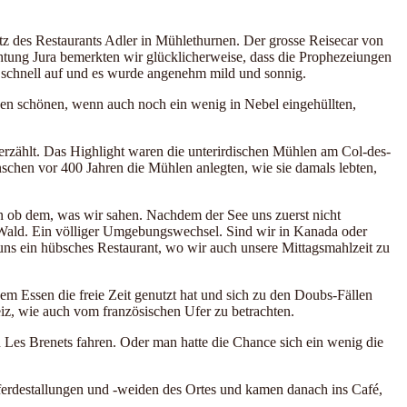
 des Restaurants Adler in Mühlethurnen. Der grosse Reisecar von
htung Jura bemerkten wir glücklicherweise, dass die Prophezeiungen
s schnell auf und es wurde angenehm mild und sonnig.
den schönen, wenn auch noch ein wenig in Nebel eingehüllten,
erzählt. Das Highlight waren die unterirdischen Mühlen am Col-des-
nschen vor 400 Jahren die Mühlen anlegten, wie sie damals lebten,
n ob dem, was wir sahen. Nachdem der See uns zuerst nicht
 Wald. Ein völliger Umgebungswechsel. Sind wir in Kanada oder
uns ein hübsches Restaurant, wo wir auch unsere Mittagsmahlzeit zu
em Essen die freie Zeit genutzt hat und sich zu den Doubs-Fällen
eiz, wie auch vom französischen Ufer zu betrachten.
Les Brenets fahren. Oder man hatte die Chance sich ein wenig die
Pferdestallungen und -weiden des Ortes und kamen danach ins Café,