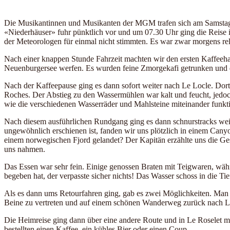
Die Musikantinnen und Musikanten der MGM trafen sich am Samstagmo
«Niederhäuser» fuhr pünktlich vor und um 07.30 Uhr ging die Reise 
der Meteorologen für einmal nicht stimmten. Es war zwar morgens rel
Nach einer knappen Stunde Fahrzeit machten wir den ersten Kaffeeha
Neuenburgersee werfen. Es wurden feine Zmorgekafi getrunken und de
Nach der Kaffeepause ging es dann sofort weiter nach Le Locle. Dor
Roches. Der Abstieg zu den Wassermühlen war kalt und feucht, jedoch 
wie die verschiedenen Wasserräder und Mahlsteine miteinander funkti
Nach diesem ausführlichen Rundgang ging es dann schnurstracks weit
ungewöhnlich erschienen ist, fanden wir uns plötzlich in einem Can
einem norwegischen Fjord gelandet? Der Kapitän erzählte uns die Ge
uns nahmen.
Das Essen war sehr fein. Einige genossen Braten mit Teigwaren, währe
begeben hat, der verpasste sicher nichts! Das Wasser schoss in die T
Als es dann ums Retourfahren ging, gab es zwei Möglichkeiten. Man 
Beine zu vertreten und auf einem schönen Wanderweg zurück nach 
Die Heimreise ging dann über eine andere Route und in Le Roselet m
bestellten einen Kaffee, ein kühles Bier oder einen Coup.