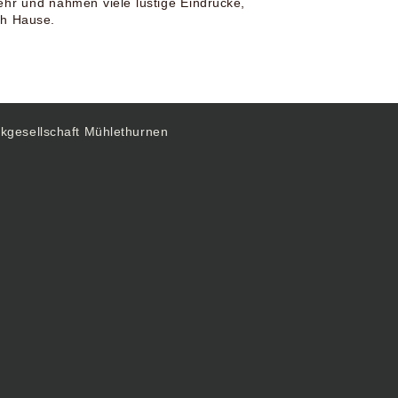
hr und nahmen viele lustige Eindrücke,
ch Hause.
kgesellschaft Mühlethurnen