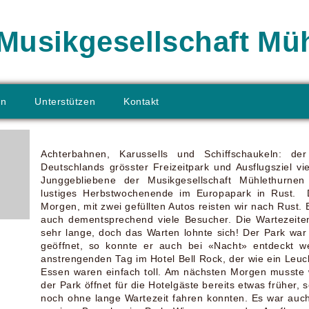
Musikgesellschaft Mü
en
Unterstützen
Kontakt
Achterbahnen, Karussells und Schiffschaukeln: de
Deutschlands grösster Freizeitpark und Ausflugsziel v
Junggebliebene der Musikgesellschaft Mühlethurne
lustiges Herbstwochenende
im Europapark in Rust. 
Morgen, mit zwei gefüllten Autos reisten wir nach Rust
auch dementsprechend viele Besucher. Die Wartezeite
sehr lange, doch das Warten lohnte sich! Der Park wa
geöffnet, so konnte er auch bei «Nacht» entdeckt 
anstrengenden Tag im Hotel Bell Rock, der wie ein Leuc
Essen waren einfach toll.
Am nächsten Morgen musste w
der Park öffnet für die Hotelgäste bereits etwas früher,
noch ohne lange Wartezeit fahren konnten. Es war auch