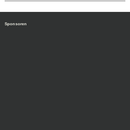
Musikalische Leitung
Chronik
Sponsoren
Links
Mitmachen
Musikalische Aus- und Weiterbildung
Mitmusizieren als Aktivmitglied
Die Instrumente
Unterstützen