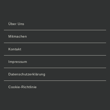
Freie Spende
Über Uns
Gönner oder Passivmitglied werden
Mitmachen
Sponsoring
Kontakt
Kontakt
Impressum
Datenschutzerklärung
Cookie-Richtlinie