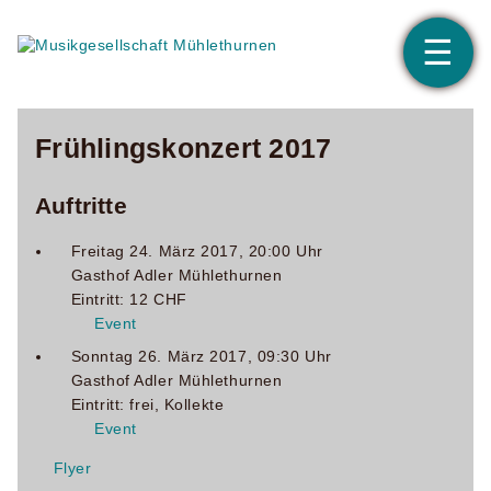
☰
Aktuell
Frühlingskonzert 2017
Auftritte
Aktivitäten
Freitag 24. März 2017, 20:00
Uhr
Berichte
Gasthof Adler Mühlethurnen
Eintritt: 12 CHF
Event
Über Uns
Sonntag 26. März 2017, 09:30
Uhr
Gasthof Adler Mühlethurnen
Eintritt: frei, Kollekte
Musikanten
Event
Flyer
Organisation